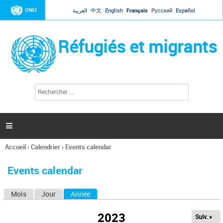
Jump to navigation
ONU
العربية
中文
English
Français
Русский
Español
Réfugiés et migrants
R
F
e
o
c
r
h
e
m
r

u
c
l
h
Accueil
›
Calendrier
›
Events calendar
a
e
Vous
r
i
êtes
r
Events calendar
ici
e
d
Mois
Jour
Année
(onglet actif)
O
e
r
n
e
2023
Suiv. »
g