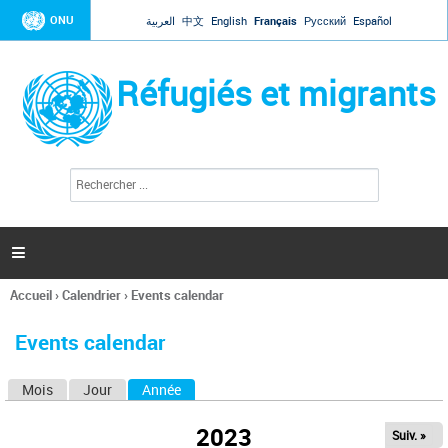
Jump to navigation
ONU
العربية
中文
English
Français
Русский
Español
Réfugiés et migrants
R
F
e
o
c
r
h
e
m
r

u
c
l
h
Accueil
›
Calendrier
›
Events calendar
a
e
Vous
r
i
êtes
r
Events calendar
ici
e
d
Mois
Jour
Année
(onglet actif)
O
e
r
n
e
2023
Suiv. »
g