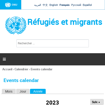
Jump to navigation
ONU
العربية
中文
English
Français
Русский
Español
Réfugiés et migrants
R
F
e
o
c
r
h
e
m
r

u
c
l
h
Accueil
›
Calendrier
›
Events calendar
a
e
Vous
r
i
êtes
r
Events calendar
ici
e
d
Mois
Jour
Année
(onglet actif)
O
e
r
n
e
2023
Suiv. »
g