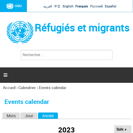
Jump to navigation
ONU
العربية
中文
English
Français
Русский
Español
Réfugiés et migrants
R
F
e
o
c
r
h
e
m
r

u
c
l
h
Accueil
›
Calendrier
›
Events calendar
a
e
Vous
r
i
êtes
r
Events calendar
ici
e
d
Mois
Jour
Année
(onglet actif)
O
e
r
n
e
2023
Suiv. »
g