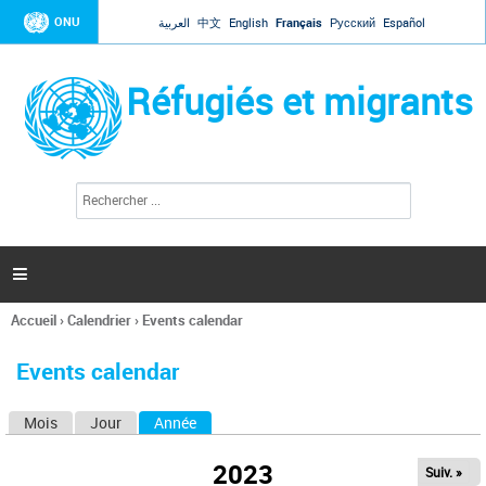
Jump to navigation
ONU
العربية
中文
English
Français
Русский
Español
Réfugiés et migrants
R
F
e
o
c
r
h
e
m
r

u
c
l
h
Accueil
›
Calendrier
›
Events calendar
a
e
Vous
r
i
êtes
r
Events calendar
ici
e
d
Mois
Jour
Année
(onglet actif)
O
e
r
n
e
2023
Suiv. »
g