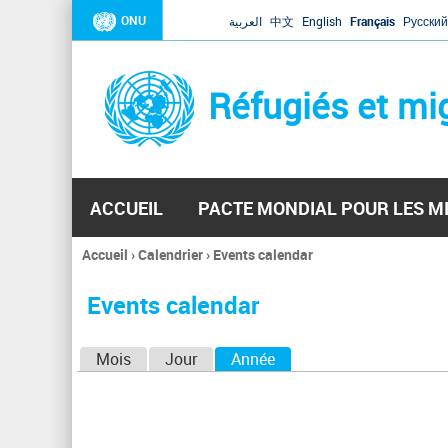
ONU
العربية
中文
English
Français
Русский
Réfugiés et mi
ACCUEIL
PACTE MONDIAL POUR LES M
Accueil
›
Calendrier
›
Events calendar
Vous
êtes
Events calendar
ici
O
Mois
Jour
Année
(onglet actif)
n
g
l