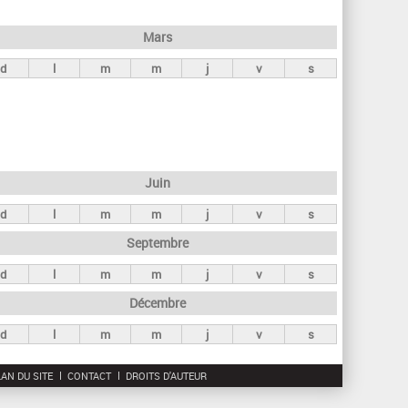
h
e
Mars
r
d
l
m
m
j
v
s
c
h
e
Juin
d
l
m
m
j
v
s
Septembre
d
l
m
m
j
v
s
Décembre
d
l
m
m
j
v
s
AN DU SITE
CONTACT
DROITS D'AUTEUR