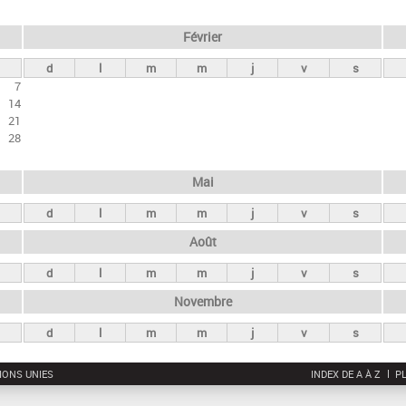
Février
d
l
m
m
j
v
s
7
14
21
28
Mai
d
l
m
m
j
v
s
Août
d
l
m
m
j
v
s
Novembre
d
l
m
m
j
v
s
IONS UNIES
INDEX DE A À Z
PL