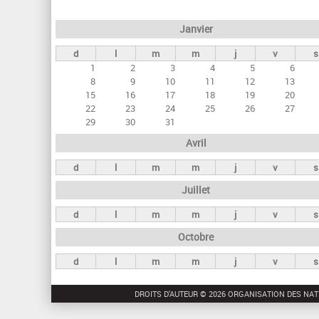
e
Janvier
t
d
l
m
m
j
v
s
s
1
2
3
4
5
6
p
8
9
10
11
12
13
r
15
16
17
18
19
20
22
23
24
25
26
27
i
29
30
31
n
Avril
c
d
l
m
m
j
v
s
i
Juillet
p
a
d
l
m
m
j
v
s
u
Octobre
x
d
l
m
m
j
v
s
DROITS D'AUTEUR © 2026 ORGANISATION DES NAT