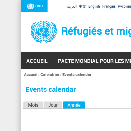
ONU
العربية
中文
English
Français
Русский
Réfugiés et mi
ACCUEIL
PACTE MONDIAL POUR LES M
Accueil
›
Calendrier
›
Events calendar
Vous
êtes
Events calendar
ici
O
Mois
Jour
Année
(onglet actif)
n
g
l