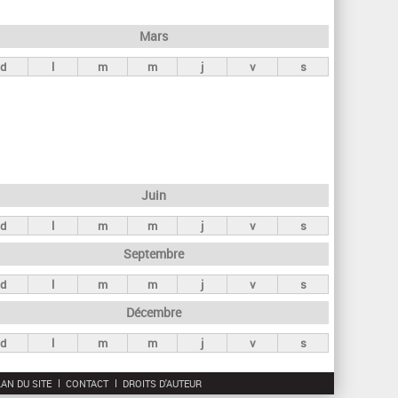
h
e
Mars
r
d
l
m
m
j
v
s
c
h
e
Juin
d
l
m
m
j
v
s
Septembre
d
l
m
m
j
v
s
Décembre
d
l
m
m
j
v
s
AN DU SITE
CONTACT
DROITS D'AUTEUR