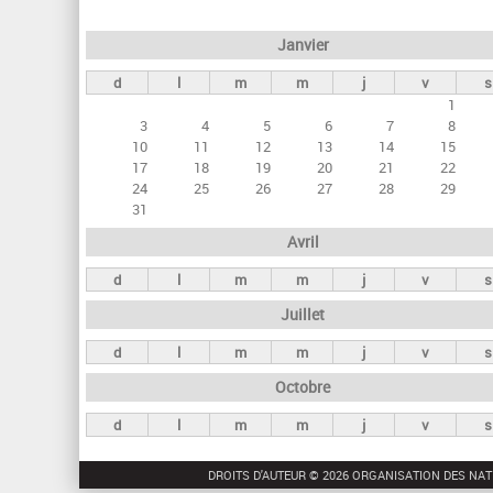
e
Janvier
t
d
l
m
m
j
v
s
s
1
p
3
4
5
6
7
8
r
10
11
12
13
14
15
17
18
19
20
21
22
i
24
25
26
27
28
29
n
31
c
Avril
i
d
l
m
m
j
v
s
p
Juillet
a
d
l
m
m
j
v
s
u
Octobre
x
d
l
m
m
j
v
s
DROITS D'AUTEUR © 2026 ORGANISATION DES NAT