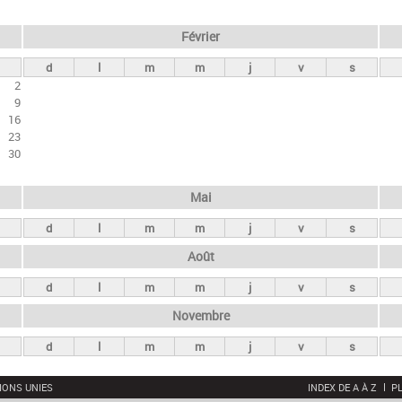
Février
d
l
m
m
j
v
s
2
9
16
23
30
Mai
d
l
m
m
j
v
s
Août
d
l
m
m
j
v
s
Novembre
d
l
m
m
j
v
s
IONS UNIES
INDEX DE A À Z
PL