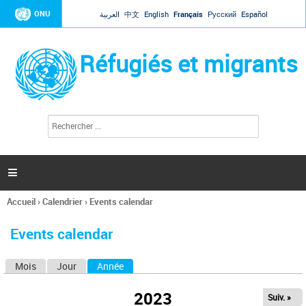
Jump to navigation
ONU
العربية
中文
English
Français
Русский
Español
Réfugiés et migrants
R
F
e
o
c
r
h
e
m
r

u
c
l
h
Accueil
›
Calendrier
›
Events calendar
a
e
Vous
r
i
êtes
r
Events calendar
ici
e
d
Mois
Jour
Année
(onglet actif)
O
e
r
n
e
2023
Suiv. »
g