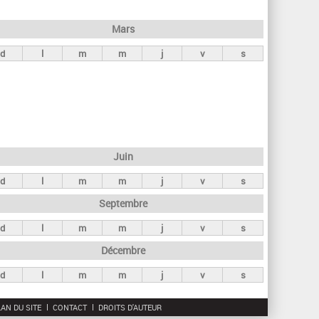
h
e
Mars
r
d
l
m
m
j
v
s
c
h
e
Juin
d
l
m
m
j
v
s
Septembre
d
l
m
m
j
v
s
Décembre
d
l
m
m
j
v
s
AN DU SITE
CONTACT
DROITS D'AUTEUR