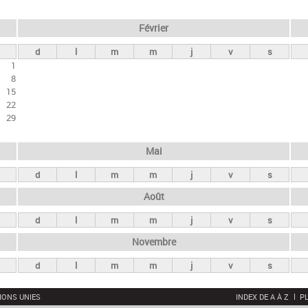
Février
d
l
m
m
j
v
s
1
8
15
22
29
Mai
d
l
m
m
j
v
s
Août
d
l
m
m
j
v
s
Novembre
d
l
m
m
j
v
s
IONS UNIES
INDEX DE A À Z
PL