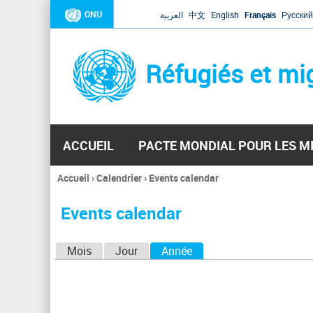
ONU
العربية
中文
English
Français
Русский
Réfugiés et mi
ACCUEIL
PACTE MONDIAL POUR LES M
Accueil
›
Calendrier
›
Events calendar
Vous
êtes
Events calendar
ici
O
Mois
Jour
Année
(onglet actif)
n
g
l