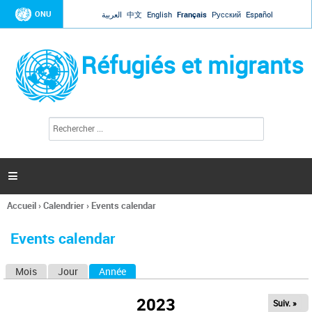
Jump to navigation
ONU
العربية
中文
English
Français
Русский
Español
Réfugiés et migrants
R
F
e
o
c
r
h
e
m
r

u
c
l
h
Accueil
›
Calendrier
›
Events calendar
a
e
Vous
r
i
êtes
r
Events calendar
ici
e
d
Mois
Jour
Année
(onglet actif)
O
e
r
n
e
2023
Suiv. »
g