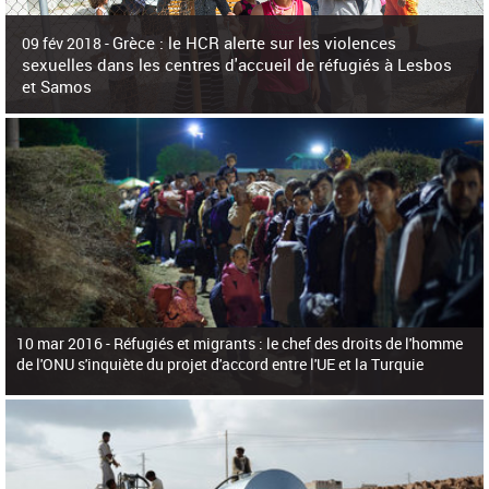
c
h
Grèce : le HCR alerte sur les violences
e
09 fév 2018 -
r
sexuelles dans les centres d'accueil de réfugiés à Lesbos
c
et Samos
h
e
La surpopulation des centres d'accueil de réfugiés et migrants sur les îles
grecques est source de violences et de harcèlement sexuel a alerté vendredi le
Haut-Commissariat des Nations Unies pour
10 mar 2016 -
Réfugiés et migrants : le chef des droits de l'homme
de l'ONU s'inquiète du projet d'accord entre l'UE et la Turquie