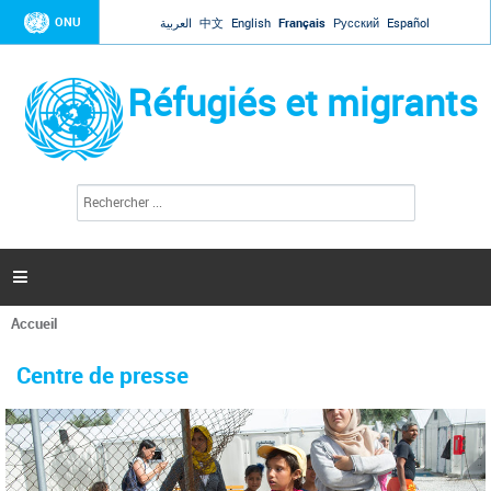
Jump to navigation
ONU
العربية
中文
English
Français
Русский
Español
Réfugiés et migrants
R
F
e
o
c
r
h
e
m
r

u
c
l
h
Accueil
a
e
Vous
r
i
êtes
r
Centre de presse
ici
e
d
e
r
e