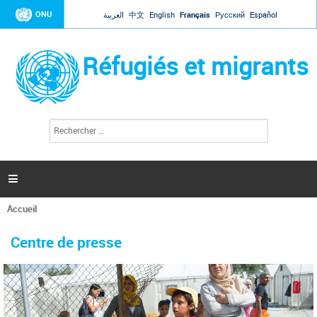
Jump to navigation
ONU
العربية
中文
English
Français
Русский
Español
Réfugiés et migrants
R
F
e
o
c
r
h
e
m
r

u
c
l
h
Accueil
a
e
Vous
r
i
êtes
r
Centre de presse
ici
e
d
e
r
e