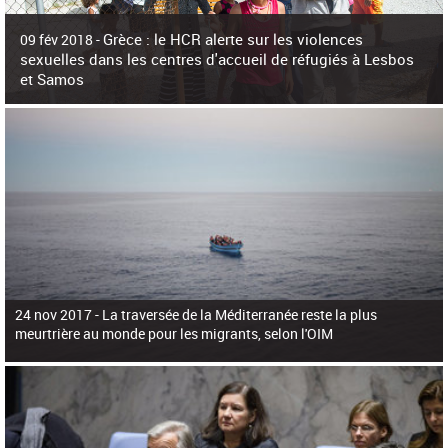
c
h
Grèce : le HCR alerte sur les violences
e
09 fév 2018 -
r
sexuelles dans les centres d'accueil de réfugiés à Lesbos
c
et Samos
h
e
La surpopulation des centres d'accueil de réfugiés et migrants sur les îles
grecques est source de violences et de harcèlement sexuel a alerté vendredi le
Haut-Commissariat des Nations Unies pour
24 nov 2017 -
La traversée de la Méditerranée reste la plus
meurtrière au monde pour les migrants, selon l'OIM