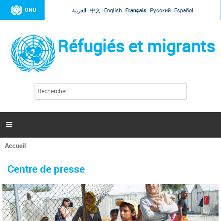
Jump to navigation
ONU
العربية
中文
English
Français
Русский
Español
Réfugiés et migrants
R
F
e
o
c
r
h
e
m
r

u
c
l
h
Accueil
a
e
Vous
r
i
êtes
r
Centre de presse
ici
e
d
e
r
e