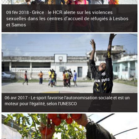
c
h
Grèce : le HCR alerte sur les violences
e
09 fév 2018 -
r
sexuelles dans les centres d'accueil de réfugiés à Lesbos
c
et Samos
h
e
La surpopulation des centres d'accueil de réfugiés et migrants sur les îles
grecques est source de violences et de harcèlement sexuel a alerté vendredi le
Haut-Commissariat des Nations Unies pour
06 avr 2017 -
Le sport favorise l'autonomisation sociale et est un
moteur pour l'égalité, selon l'UNESCO