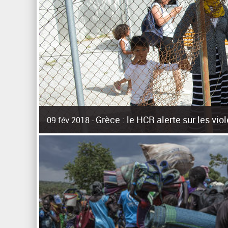
Grèce : le HCR alerte sur les vi
09 fév 2018 -
La surpopulation des centres d'accueil de réfugiés et mig
Unies pour