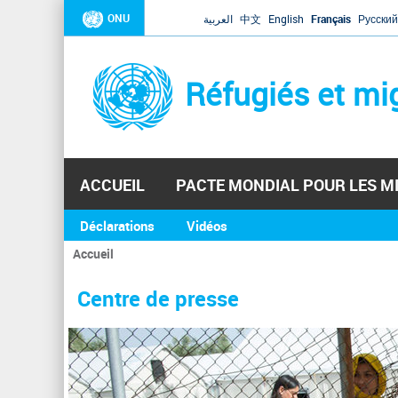
ONU
العربية
中文
English
Français
Русский
Réfugiés et mi
ACCUEIL
PACTE MONDIAL POUR LES M
Déclarations
Vidéos
Accueil
Vous
êtes
Centre de presse
ici