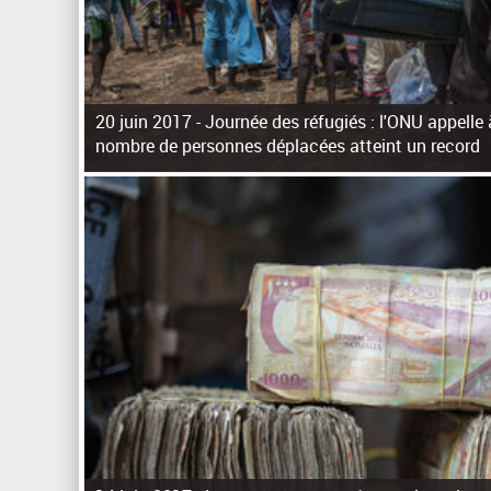
20 juin 2017 -
Journée des réfugiés : l'ONU appelle à
nombre de personnes déplacées atteint un record
P
a
g
e
s