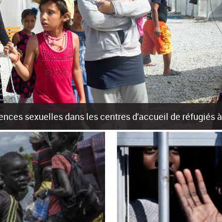
olences sexuelles dans les centres d'accueil de réfugiés
rants sur les îles grecques est source de violences et de harcèlement se