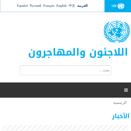
Jump to navigation
العربية
中文
English
Français
Русский
Español
UN
اللاجئون والمهاجرون
ا
ب
س
ح
ت
ث
م
ا

ر
ة
الرئيسية
أنت
ا
عدد القتلى في البحر المتوسط يتجاوز 2000 شخص ​​هذا
06 نوفمبر 2018 -
هنا
ل
الأخبار
العام
ب
ح
أعلنت مفوضية الأمم المتحدة السامية لشؤون اللاجئين عن ارتفاع عدد الأشخاص الذين لقوا حتفهم
ث