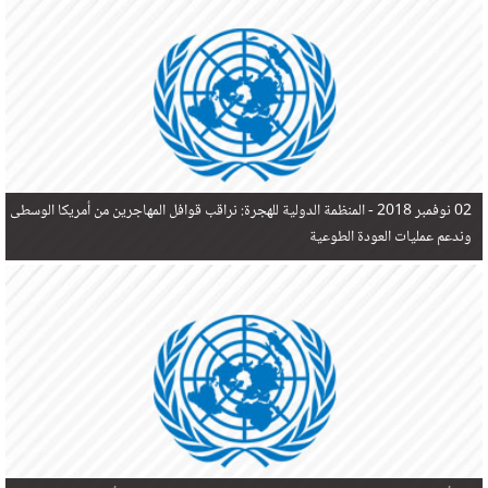
في البحر المتوسط هذا العام، أثناء محاولتهم الوصول إلى أوروبا، ليتجاوز ألفي شخص بعد العثور على
جثث 17 شخصا قبالة السواحل الإسبانية.
02 نوفمبر 2018 -
المنظمة الدولية للهجرة: نراقب قوافل المهاجرين من أمريكا الوسطى
وندعم عمليات العودة الطوعية