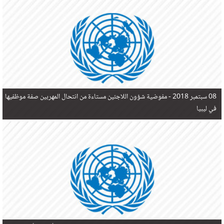
في البحر المتوسط هذا العام، أثناء محاولتهم الوصول إلى أوروبا، ليتجاوز ألفي شخص بعد العثور على
جثث 17 شخصا قبالة السواحل الإسبانية.
08 سبتمبر 2018 -
مفوضية شؤون اللاجئين مستاءة من انتحال المهربين صفة موظفيها
في ليبيا