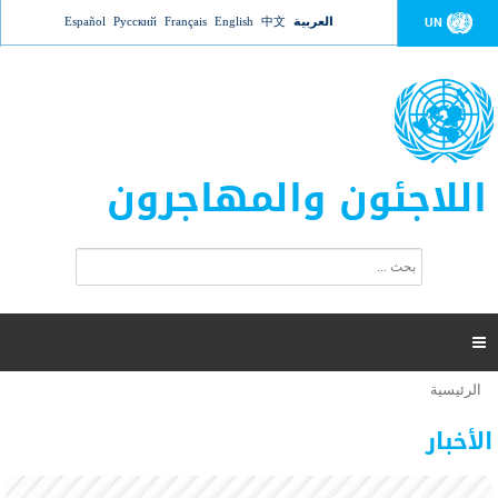
Jump to navigation
العربية
中文
English
Français
Русский
Español
UN
اللاجئون والمهاجرون
ا
ب
س
ح
ت
ث
م
ا

ر
ة
الرئيسية
أنت
ا
عدد القتلى في البحر المتوسط يتجاوز 2000 شخص ​​هذا
06 نوفمبر 2018 -
هنا
ل
الأخبار
العام
ب
ح
أعلنت مفوضية الأمم المتحدة السامية لشؤون اللاجئين عن ارتفاع عدد الأشخاص الذين لقوا حتفهم
ث