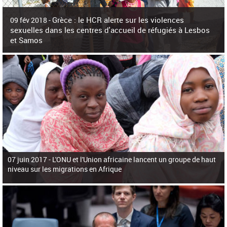
c
h
Grèce : le HCR alerte sur les violences
e
09 fév 2018 -
r
sexuelles dans les centres d'accueil de réfugiés à Lesbos
c
et Samos
h
e
La surpopulation des centres d'accueil de réfugiés et migrants sur les îles
grecques est source de violences et de harcèlement sexuel a alerté vendredi le
Haut-Commissariat des Nations Unies pour
07 juin 2017 -
L'ONU et l'Union africaine lancent un groupe de haut
niveau sur les migrations en Afrique