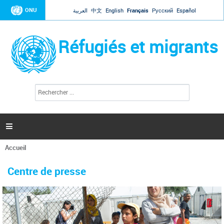
Jump to navigation
ONU
العربية
中文
English
Français
Русский
Español
Réfugiés et migrants
R
F
e
o
c
r
h
e
m
r

u
c
l
h
Accueil
a
e
Vous
r
i
êtes
r
Centre de presse
ici
e
d
e
r
e