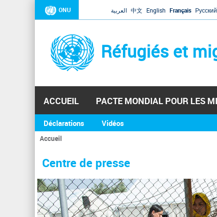
ONU
العربية
中文
English
Français
Русский
Réfugiés et mi
ACCUEIL
PACTE MONDIAL POUR LES M
Déclarations
Vidéos
Accueil
Vous
êtes
Centre de presse
ici