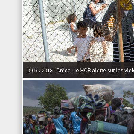
Grèce : le HCR alerte sur les vi
09 fév 2018 -
La surpopulation des centres d'accueil de réfugiés et mig
Unies pour