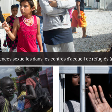
olences sexuelles dans les centres d'accueil de réfugiés
rants sur les îles grecques est source de violences et de harcèlement se