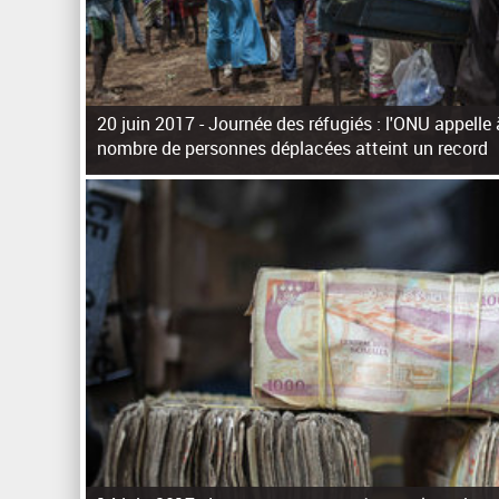
20 juin 2017 -
Journée des réfugiés : l'ONU appelle à
nombre de personnes déplacées atteint un record
P
a
g
e
s