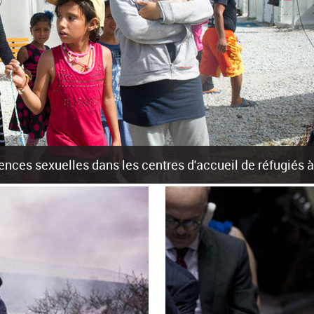
olences sexuelles dans les centres d'accueil de réfugiés
rants sur les îles grecques est source de violences et de harcèlement se