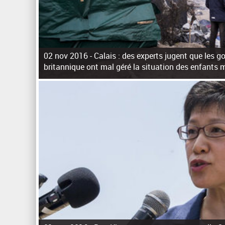
02 nov 2016 -
Calais : des experts jugent que les 
britannique ont mal géré la situation des enfants 
P
a
g
e
s