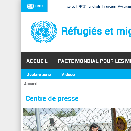
ONU
العربية
中文
English
Français
Русский
Réfugiés et mi
ACCUEIL
PACTE MONDIAL POUR LES M
Déclarations
Vidéos
Accueil
Vous
êtes
Centre de presse
ici