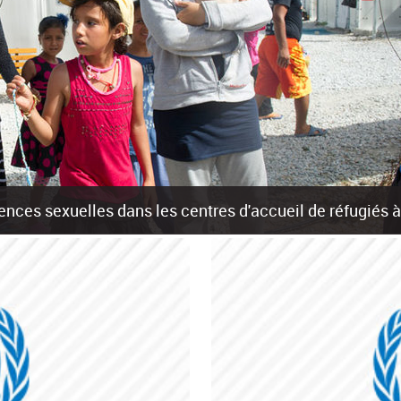
olences sexuelles dans les centres d'accueil de réfugiés
rants sur les îles grecques est source de violences et de harcèlement se