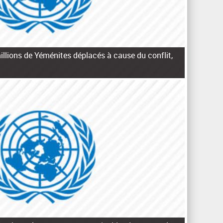
illions de Yéménites déplacés à cause du conflit,