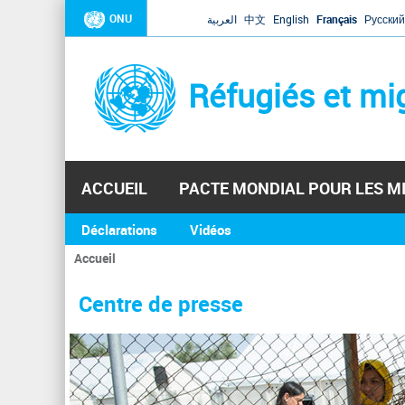
ONU
العربية
中文
English
Français
Русский
Réfugiés et mi
ACCUEIL
PACTE MONDIAL POUR LES M
Déclarations
Vidéos
Accueil
Vous
êtes
Centre de presse
ici