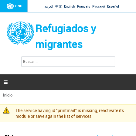
Jump to navigation
ONU
العربية
中文
English
Français
Русский
Español
Refugiados y
migrantes
B
F
u
o
s
r
c
a
m
r

u
l
Inicio
a
Se
r
encuentra
i
The service having id "printmail" is missing, reactivate its
usted
Mensaje
o
module or save again the list of services.
aquí
d
de
e
advertencia
b