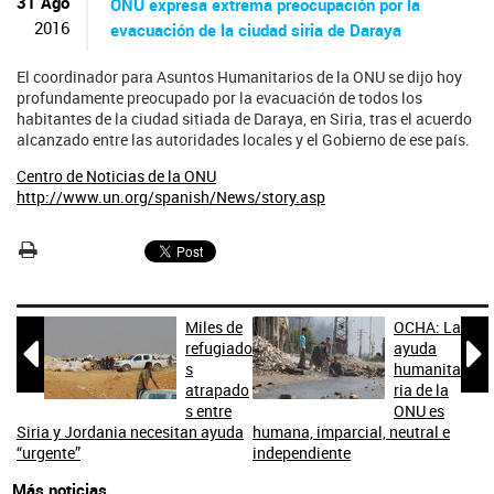
ú
31 Ago
ONU expresa extrema preocupación por la
s
2016
evacuación de la ciudad siria de Daraya
q
u
El coordinador para Asuntos Humanitarios de la ONU se dijo hoy
e
profundamente preocupado por la evacuación de todos los
d
habitantes de la ciudad sitiada de Daraya, en Siria, tras el acuerdo
a
alcanzado entre las autoridades locales y el Gobierno de ese país.
Centro de Noticias de la ONU
http://www.un.org/spanish/News/story.asp
Miles de
OCHA: La


refugiado
ayuda
s
humanita
atrapado
ria de la
s entre
ONU es
Siria y Jordania necesitan ayuda
humana, imparcial, neutral e
“urgente”
independiente
Más noticias