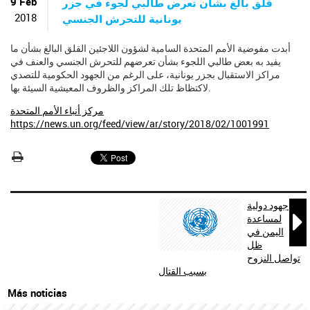
ú
9 Feb
قلق بالغ بشأن تعرض طالبي لجوء في جزر
s
2018
يونانية للتحرش الجنسي
q
u
أبدت مفوضية الأمم المتحدة السامية لشؤون اللاجئين القلق البالغ بشأن ما
e
يفيد به بعض طالبي اللجوء بشأن تعرضهم للتحرش الجنسي والعنف في
d
مراكز الاستقبال بجزر يونانية، على الرغم من الجهود الحكومية للتصدي
a
لاكتظاظ تلك المراكز والظروف المعيشية السيئة بها.
مركز أنباء الأمم المتحدة
https://news.un.org/feed/view/ar/story/2018/02/1001991
جهود دولية

لمساعدة
اليمن في
ظل
تواصل النزوح
بسبب القتال
Más noticias