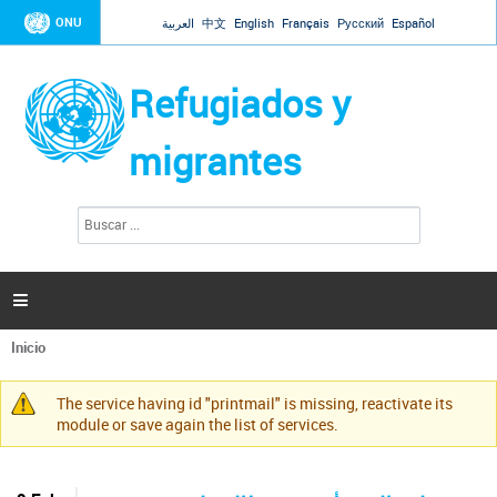
Jump to navigation
ONU
العربية
中文
English
Français
Русский
Español
Refugiados y
migrantes
B
F
u
o
s
r
c
a
m
r

u
l
Inicio
a
Se
r
encuentra
i
The service having id "printmail" is missing, reactivate its
usted
Mensaje
o
module or save again the list of services.
aquí
d
de
e
advertencia
b