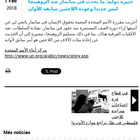
ú
1 Feb
خبيرة دولية: ما يحدث في ميانمار ضد الروهينجا
s
2018
ليس جديدا وعودة اللاجئين سابقة للأوان
q
u
أعربت مقررة الأمم المتحدة المعنية بحقوق الإنسان في ميانمار يانغي لي عن
e
أسفها إزاء دورة العنف المستمرة منذ عقود في ميانمار، بقيادة السلطات، ضد
d
الأقليات العرقية هناك، بما في ذلك مسلمو الروهينجا، مشيرة إلى أن الحديث
a
عن إعادة مئات الآلاف من اللاجئين هو أمر سابق لأوانه.
مركز أنباء الأمم المتحدة
http://www.un.org/arabic/news/story.asp
في قطاع

غزة
احتياجات
متزايدة
للاجئي
فلسطين في ظل تراجع موارد الأونروا
Más noticias