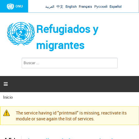
Jump to navigation
ONU
العربية
中文
English
Français
Русский
Español
Refugiados y
migrantes
B
F
u
o
s
r
c
a
m
r

u
l
Inicio
a
Se
r
encuentra
i
The service having id "printmail" is missing, reactivate its
usted
Mensaje
o
module or save again the list of services.
aquí
d
de
e
advertencia
b