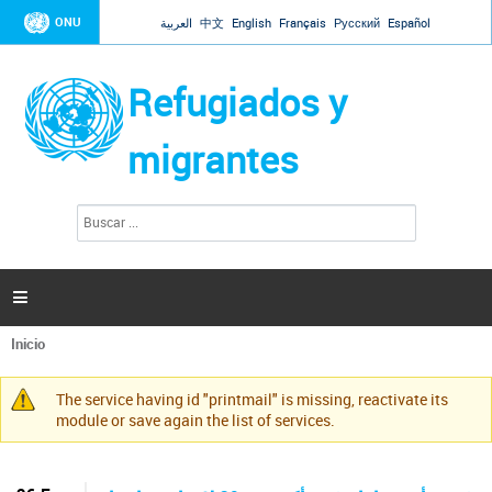
Jump to navigation
ONU
العربية
中文
English
Français
Русский
Español
Refugiados y
migrantes
B
F
u
o
s
r
c
a
m
r

u
l
Inicio
a
Se
r
encuentra
i
The service having id "printmail" is missing, reactivate its
usted
Mensaje
o
module or save again the list of services.
aquí
d
de
e
advertencia
b