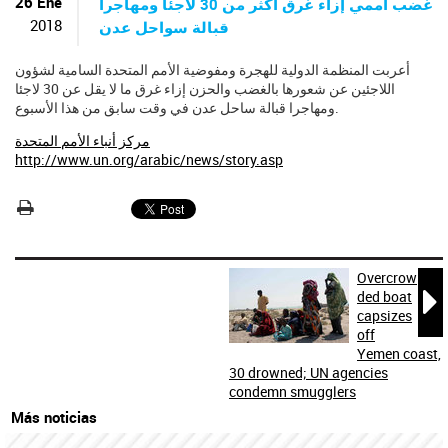
ú
26 Ene
غضب أممي إزاء غرق أكثر من 30 لاجئا ومهاجرا
s
2018
قبالة سواحل عدن
q
u
أعربت المنظمة الدولية للهجرة ومفوضية الأمم المتحدة السامية لشؤون
e
اللاجئين عن شعورها بالغضب والحزن إزاء غرق ما لا يقل عن 30 لاجئا
d
ومهاجرا قبالة ساحل عدن في وقت سابق من هذا الأسبوع.
a
مركز أنباء الأمم المتحدة
http://www.un.org/arabic/news/story.asp
Overcrow

ded boat
capsizes
off
Yemen coast,
30 drowned; UN agencies
condemn smugglers
Más noticias