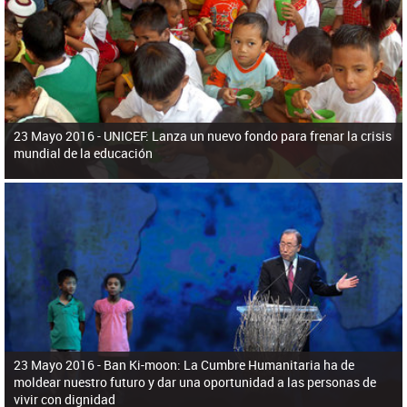
ú
pero necesita el consentimiento y la colaboración del Gobierno.
s
q
u
e
d
a
23 Mayo 2016 -
UNICEF: Lanza un nuevo fondo para frenar la crisis
mundial de la educación
23 Mayo 2016 -
Ban Ki-moon: La Cumbre Humanitaria ha de
moldear nuestro futuro y dar una oportunidad a las personas de
vivir con dignidad