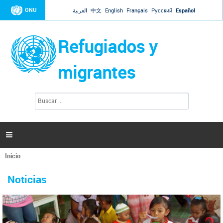
Jump to navigation
ONU
العربية
中文
English
Français
Русский
Español
Refugiados y
migrantes
B
F
u
o
s
r
c
a
m
r

u
l
Inicio
a
Se
r
La ONU responde a Guaidó que está lista para
31 Ene 2019 -
encuentra
i
Noticias
reforzar la ayuda humanitaria en Venezuela
usted
o
aquí
d
El Secretario General ha respondido a la carta enviada por el presidente de la
e
Asamblea Nacional de Venezuela solicitando a Naciones Unidas que aumente
b
la ayuda humanitaria. Guerres ha reiterado que la ONU está lista para hacerlo,