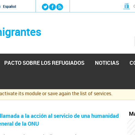
Jump to navigation
й
Español
igrantes
PACTO SOBRE LOS REFUGIADOS
NOTICIAS
C
eactivate its module or save again the list of services.
Má
lamada a la acción al servicio de una humanidad
eneral de la ONU