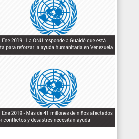
q
u
e
d
a
 Ene 2019 -
La ONU responde a Guaidó que está
sta para reforzar la ayuda humanitaria en Venezuela
 Ene 2019 -
Más de 41 millones de niños afectados
r conflictos y desastres necesitan ayuda