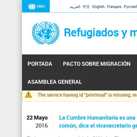
ONU
العربية
中文
English
Français
Русски
Refugiados y m
PORTADA
PACTO SOBRE MIGRACIÓN
Inicio
Se
ASAMBLEA GENERAL
encuentra
The service having id "printmail" is missing, r
usted
Mensaje
aquí
de
advertencia
22 Mayo
La Cumbre Humanitaria es una l
2016
común, dice el vicesecretario g