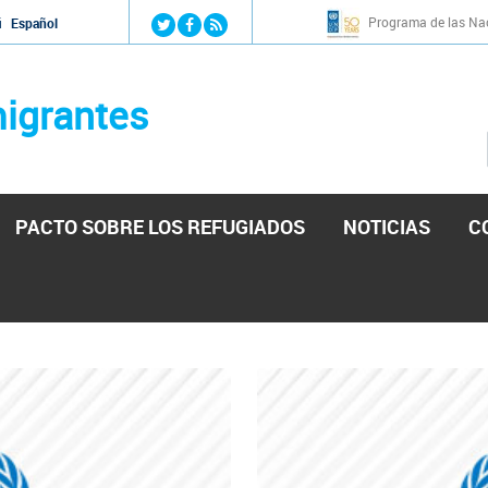
Jump to navigation
Programa de las Nac
й
Español
igrantes
PACTO SOBRE LOS REFUGIADOS
NOTICIAS
C
stá lista para reforzar la ayuda humanitaria en Venezu
por el presidente de la Asamblea Nacional de Venezuela solicitando a N
esita el consentimiento y la colaboración del Gobierno.