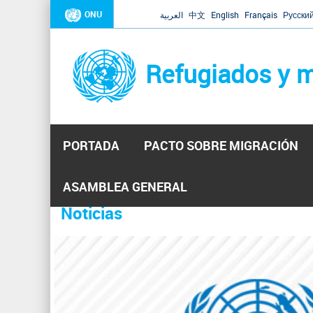
ONU
العربية
中文
English
Français
Русски
Refugiados y m
PORTADA
PACTO SOBRE MIGRACIÓN
Inicio
Se
ASAMBLEA GENERAL
encuentra
Noticias
La ONU responde a Guaidó que e
31 Ene 2019 -
usted
aquí
El Secretario General ha respondido a la carta enviada 
ha reiterado que la ONU está lista para hacerlo, pero nec