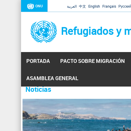
ONU
العربية
中文
English
Français
Русски
Refugiados y m
PORTADA
PACTO SOBRE MIGRACIÓN
Inicio
Se
ASAMBLEA GENERAL
encuentra
Noticias
La ONU responde a Guaidó que e
31 Ene 2019 -
usted
aquí
El Secretario General ha respondido a la carta enviada 
P
ha reiterado que la ONU está lista para hacerlo, pero nec
á
g
i