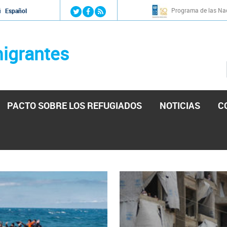
Jump to navigation
Programa de las Nac
й
Español
igrantes
PACTO SOBRE LOS REFUGIADOS
NOTICIAS
C
stá lista para reforzar la ayuda humanitaria en Venezu
por el presidente de la Asamblea Nacional de Venezuela solicitando a N
esita el consentimiento y la colaboración del Gobierno.