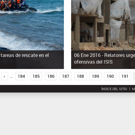
tareas de rescate en el
06 Ene 2016 -
Relatores urge
ofensivas del ISIS
‹
…
184
185
186
187
188
189
190
191
ÍNDICE DEL SITIO
M