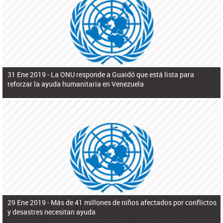
ú
pero necesita el consentimiento y la colaboración del Gobierno.
s
q
u
e
d
a
31 Ene 2019 -
La ONU responde a Guaidó que está lista para
reforzar la ayuda humanitaria en Venezuela
29 Ene 2019 -
Más de 41 millones de niños afectados por conflictos
y desastres necesitan ayuda