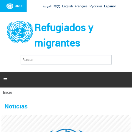
Jump to navigation
ONU
العربية
中文
English
Français
Русский
Español
Refugiados y
migrantes
B
F
u
o
s
r
c
a
m
r

u
l
Inicio
a
Se
r
La ONU responde a Guaidó que está lista para
31 Ene 2019 -
encuentra
i
Noticias
reforzar la ayuda humanitaria en Venezuela
usted
o
aquí
d
El Secretario General ha respondido a la carta enviada por el presidente de la
e
Asamblea Nacional de Venezuela solicitando a Naciones Unidas que aumente
b
la ayuda humanitaria. Guerres ha reiterado que la ONU está lista para hacerlo,