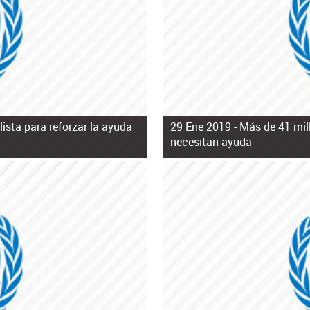
ista para reforzar la ayuda
29 Ene 2019 -
Más de 41 mil
necesitan ayuda