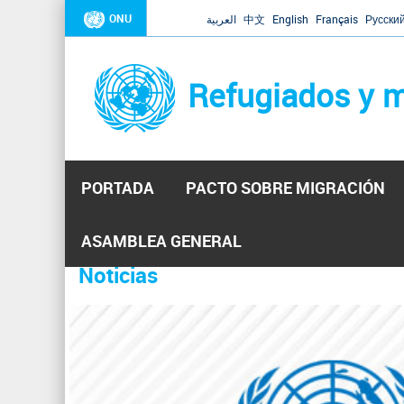
ONU
العربية
中文
English
Français
Русски
Refugiados y m
PORTADA
PACTO SOBRE MIGRACIÓN
Inicio
Se
ASAMBLEA GENERAL
encuentra
Noticias
La ONU responde a Guaidó que e
31 Ene 2019 -
usted
aquí
El Secretario General ha respondido a la carta enviada 
ha reiterado que la ONU está lista para hacerlo, pero nec