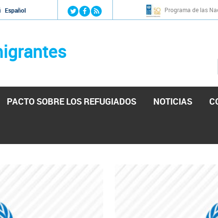
Jump to navigation
Programa de las Nac
й
Español
igrantes
PACTO SOBRE LOS REFUGIADOS
NOTICIAS
C
stá lista para reforzar la ayuda humanitaria en Venezu
por el presidente de la Asamblea Nacional de Venezuela solicitando a N
esita el consentimiento y la colaboración del Gobierno.