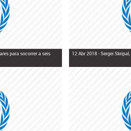
res para socorrer a seis
12 Abr 2018 -
Sergei Skripal