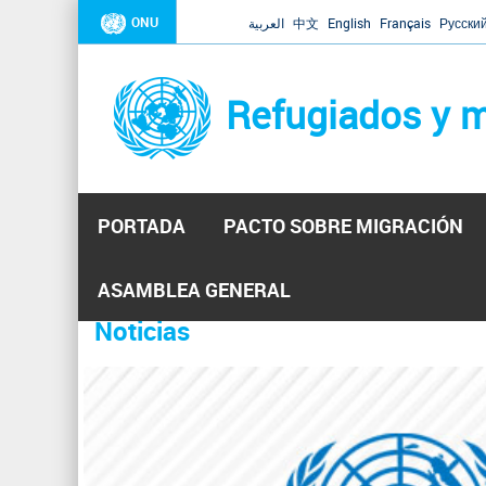
ONU
العربية
中文
English
Français
Русски
Refugiados y m
PORTADA
PACTO SOBRE MIGRACIÓN
Inicio
Se
ASAMBLEA GENERAL
encuentra
Noticias
La ONU responde a Guaidó que e
31 Ene 2019 -
usted
aquí
El Secretario General ha respondido a la carta enviada 
ha reiterado que la ONU está lista para hacerlo, pero nec