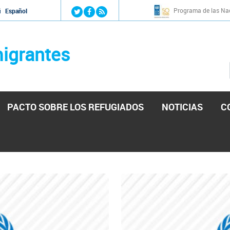
Jump to navigation
Programa de las Nac
й
Español
igrantes
PACTO SOBRE LOS REFUGIADOS
NOTICIAS
C
stá lista para reforzar la ayuda humanitaria en Venezu
por el presidente de la Asamblea Nacional de Venezuela solicitando a N
esita el consentimiento y la colaboración del Gobierno.