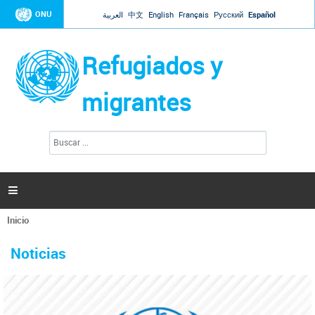
Jump to navigation
ONU
العربية
中文
English
Français
Русский
Español
Refugiados y
migrantes
B
F
u
o
s
r
c
a
m
r

u
l
Inicio
a
Se
r
La ONU responde a Guaidó que está lista para
31 Ene 2019 -
encuentra
i
Noticias
reforzar la ayuda humanitaria en Venezuela
usted
o
aquí
d
El Secretario General ha respondido a la carta enviada por el presidente de la
e
Asamblea Nacional de Venezuela solicitando a Naciones Unidas que aumente
b
la ayuda humanitaria. Guerres ha reiterado que la ONU está lista para hacerlo,