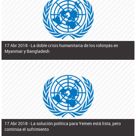
ú
pero necesita el consentimiento y la colaboración del Gobierno.
s
q
u
e
d
a
17 Abr 2018 -
La doble crisis humanitaria de los rohinyás en
Myanmar y Bangladesh
17 Abr 2018 -
La solución política para Yemen está lista, pero
continúa el sufrimiento