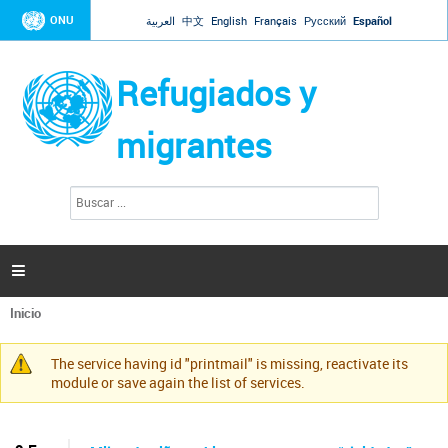
Jump to navigation
ONU
العربية
中文
English
Français
Русский
Español
Refugiados y
migrantes
B
F
u
o
s
r
c
a
m
r

u
l
Inicio
a
Se
r
encuentra
i
The service having id "printmail" is missing, reactivate its
usted
Mensaje
o
module or save again the list of services.
aquí
d
de
e
advertencia
b