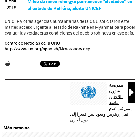
ú
9 Ene
Miles de niños rohingya permanecen “olvidados” en
s
2018
el estado de Rahkine, alerta UNICEF
q
u
UNICEF y otras agencias humanitarias de la ONU solicitaron este
e
martes acceso urgente al estado de Rakhine en Myanmar para poder
d
evaluar las verdaderas condiciones del pueblo rohingya en ese país.
a
Centro de Noticias de la ONU
http://www.un.org/spanish/News/story.asp
مفوضية

شؤون
اللاجئين
تناشد
إسرائيل عدم
نقل إريتريين وسودانيين قسرا إلى
دول أخرى
Más noticias