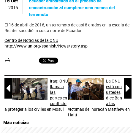
ú
16 Oct
Ecuador embarcado en el proceso de
s
2016
recosntrucción al cumplirse seis meses del
q
terremoto
u
e
El 16 de abril de 2016, un terremoto de casi 8 grados en la escala de
d
Richter sacudió la costa norte de Ecuador.
a
Centro de Noticias de la ONU
http://www.un.org/spanish/News/story.asp
Iraq: ONU
La ONU


llama a
está con
las
ustedes,
partes en
dice Ban
conflicto
a las
a proteger a los civiles en Mosul
víctimas del huracán Matthew en
Haití
Más noticias