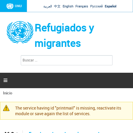
Jump to navigation
ONU
العربية
中文
English
Français
Русский
Español
Refugiados y
migrantes
B
F
u
o
s
r
c
a
m
r

u
l
Inicio
a
Se
r
encuentra
i
The service having id "printmail" is missing, reactivate its
usted
Mensaje
o
module or save again the list of services.
aquí
d
de
e
advertencia
b