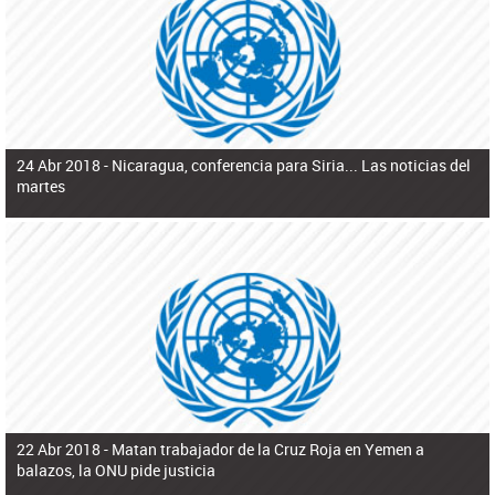
ú
pero necesita el consentimiento y la colaboración del Gobierno.
s
q
u
e
d
a
24 Abr 2018 -
Nicaragua, conferencia para Siria... Las noticias del
martes
22 Abr 2018 -
Matan trabajador de la Cruz Roja en Yemen a
balazos, la ONU pide justicia