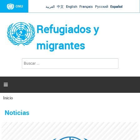
Jump to navigation
ONU
العربية
中文
English
Français
Русский
Español
Refugiados y
migrantes
B
F
u
o
s
r
c
a
m
r

u
l
Inicio
a
Se
r
La ONU responde a Guaidó que está lista para
31 Ene 2019 -
encuentra
i
Noticias
reforzar la ayuda humanitaria en Venezuela
usted
o
aquí
d
El Secretario General ha respondido a la carta enviada por el presidente de la
e
Asamblea Nacional de Venezuela solicitando a Naciones Unidas que aumente
b
la ayuda humanitaria. Guerres ha reiterado que la ONU está lista para hacerlo,