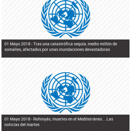
ú
pero necesita el consentimiento y la colaboración del Gobierno.
s
q
u
e
d
a
01 Mayo 2018 -
Tras una catastrófica sequía, medio millón de
somalíes, afectados por unas inundaciones devastadoras
01 Mayo 2018 -
Rohinyás, muertes en el Mediterráneo... Las
noticias del martes