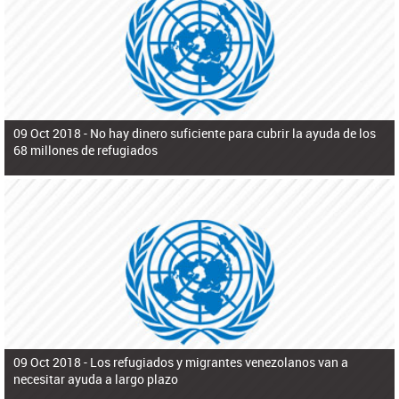
ú
pero necesita el consentimiento y la colaboración del Gobierno.
s
q
u
e
d
a
09 Oct 2018 -
No hay dinero suficiente para cubrir la ayuda de los
68 millones de refugiados
09 Oct 2018 -
Los refugiados y migrantes venezolanos van a
necesitar ayuda a largo plazo