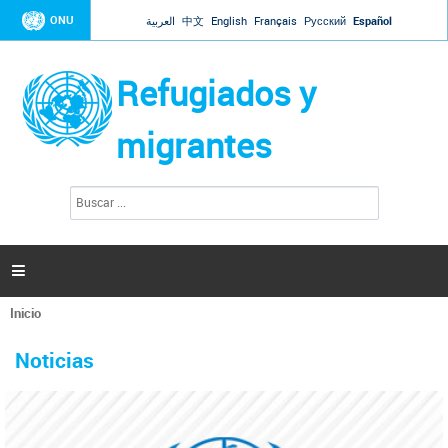
Jump to navigation
ONU
العربية
中文
English
Français
Русский
Español
Refugiados y
migrantes
B
F
u
o
s
r
c
a
m
r

u
l
Inicio
a
Se
r
La ONU responde a Guaidó que está lista para
31 Ene 2019 -
encuentra
i
Noticias
reforzar la ayuda humanitaria en Venezuela
usted
o
aquí
d
El Secretario General ha respondido a la carta enviada por el presidente de la
e
Asamblea Nacional de Venezuela solicitando a Naciones Unidas que aumente
b
la ayuda humanitaria. Guerres ha reiterado que la ONU está lista para hacerlo,