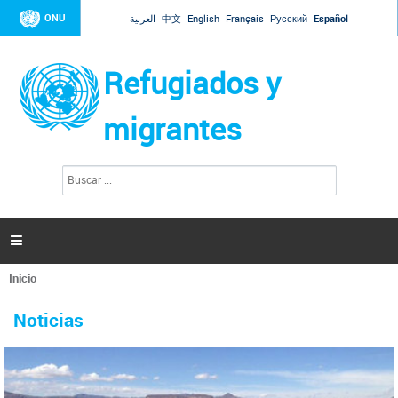
Jump to navigation
ONU
العربية
中文
English
Français
Русский
Español
Refugiados y
migrantes
B
F
u
o
s
r
c
a
m
r

u
l
Inicio
a
Se
r
La ONU responde a Guaidó que está lista para
31 Ene 2019 -
encuentra
i
Noticias
reforzar la ayuda humanitaria en Venezuela
usted
o
aquí
d
El Secretario General ha respondido a la carta enviada por el presidente de la
e
Asamblea Nacional de Venezuela solicitando a Naciones Unidas que aumente
b
la ayuda humanitaria. Guerres ha reiterado que la ONU está lista para hacerlo,