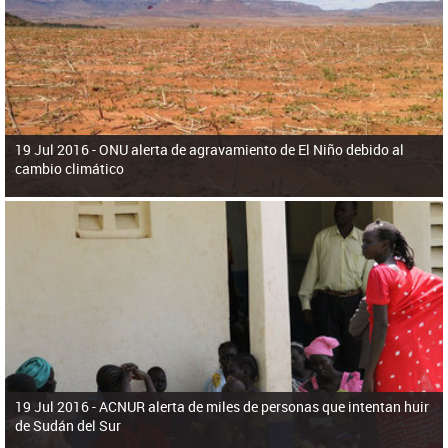
ú
pero necesita el consentimiento y la colaboración del Gobierno.
s
q
u
e
d
a
19 Jul 2016 -
ONU alerta de agravamiento de El Niño debido al
cambio climático
19 Jul 2016 -
ACNUR alerta de miles de personas que intentan huir
de Sudán del Sur