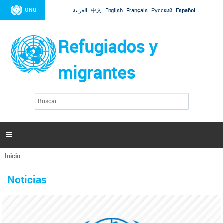
Jump to navigation
ONU
العربية
中文
English
Français
Русский
Español
Refugiados y
migrantes
B
F
u
o
s
r
c
a
m
r

u
l
Inicio
a
Se
r
La ONU responde a Guaidó que está lista para
31 Ene 2019 -
encuentra
i
Noticias
reforzar la ayuda humanitaria en Venezuela
usted
o
aquí
d
El Secretario General ha respondido a la carta enviada por el presidente de la
e
Asamblea Nacional de Venezuela solicitando a Naciones Unidas que aumente
b
la ayuda humanitaria. Guerres ha reiterado que la ONU está lista para hacerlo,