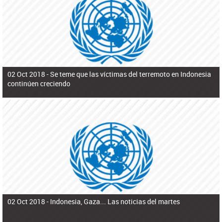
ú
pero necesita el consentimiento y la colaboración del Gobierno.
s
q
u
e
d
a
02 Oct 2018 -
Se teme que las víctimas del terremoto en Indonesia
continúen creciendo
02 Oct 2018 -
Indonesia, Gaza... Las noticias del martes