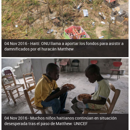
ú
pero necesita el consentimiento y la colaboración del Gobierno.
s
q
u
e
d
a
04 Nov 2016 -
Haití: ONU llama a aportar los fondos para asistir a
damnificados por el huracán Matthew
04 Nov 2016 -
Muchos niños haitianos continúan en situación
desesperada tras el paso de Matthew: UNICEF