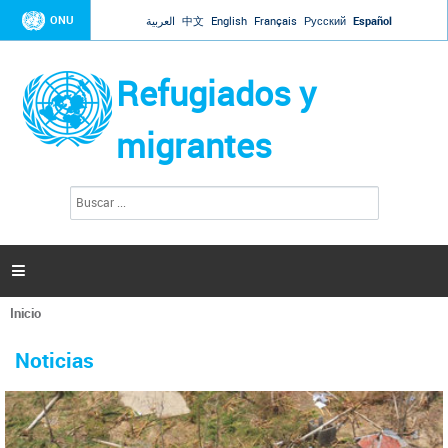
Jump to navigation
ONU
العربية
中文
English
Français
Русский
Español
Refugiados y
migrantes
B
F
u
o
s
r
c
a
m
r

u
l
Inicio
a
Se
r
La ONU responde a Guaidó que está lista para
31 Ene 2019 -
encuentra
i
Noticias
reforzar la ayuda humanitaria en Venezuela
usted
o
aquí
d
El Secretario General ha respondido a la carta enviada por el presidente de la
e
Asamblea Nacional de Venezuela solicitando a Naciones Unidas que aumente
b
la ayuda humanitaria. Guerres ha reiterado que la ONU está lista para hacerlo,