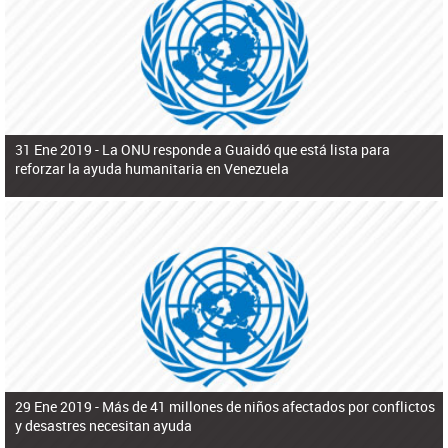
ú
pero necesita el consentimiento y la colaboración del Gobierno.
s
q
u
e
d
a
31 Ene 2019 -
La ONU responde a Guaidó que está lista para
reforzar la ayuda humanitaria en Venezuela
29 Ene 2019 -
Más de 41 millones de niños afectados por conflictos
y desastres necesitan ayuda