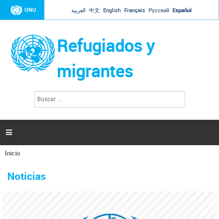
Jump to navigation
ONU
العربية
中文
English
Français
Русский
Español
Refugiados y
migrantes
B
F
u
o
s
r
c
a
m
r

u
l
Inicio
a
Se
r
La ONU responde a Guaidó que está lista para
31 Ene 2019 -
encuentra
i
Noticias
reforzar la ayuda humanitaria en Venezuela
usted
o
aquí
d
El Secretario General ha respondido a la carta enviada por el presidente de la
e
Asamblea Nacional de Venezuela solicitando a Naciones Unidas que aumente
b
la ayuda humanitaria. Guerres ha reiterado que la ONU está lista para hacerlo,