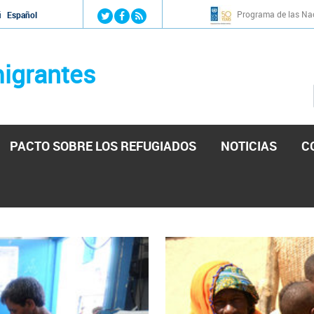
Jump to navigation
Programa de las Nac
й
Español
igrantes
PACTO SOBRE LOS REFUGIADOS
NOTICIAS
C
stá lista para reforzar la ayuda humanitaria en Venezu
por el presidente de la Asamblea Nacional de Venezuela solicitando a N
esita el consentimiento y la colaboración del Gobierno.