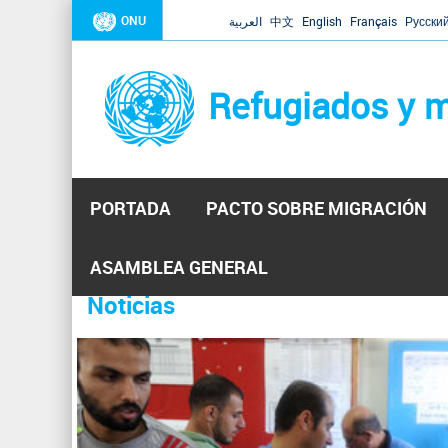
ONU
العربية
中文
English
Français
Русски
Refugiados y m
PORTADA
PACTO SOBRE MIGRACIÓN
Inicio
Se
ASAMBLEA GENERAL
encuentra
Noticias
La ONU responde a Guaidó que e
31 Ene 2019 -
usted
aquí
El Secretario General ha respondido a la carta enviada 
ha reiterado que la ONU está lista para hacerlo, pero nec