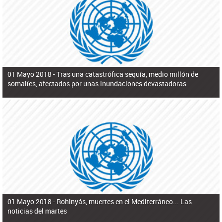
ú
pero necesita el consentimiento y la colaboración del Gobierno.
s
q
u
e
d
a
01 Mayo 2018 -
Tras una catastrófica sequía, medio millón de
somalíes, afectados por unas inundaciones devastadoras
01 Mayo 2018 -
Rohinyás, muertes en el Mediterráneo... Las
noticias del martes