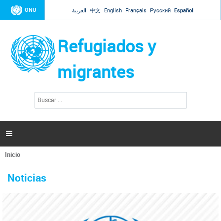
Jump to navigation
ONU
العربية
中文
English
Français
Русский
Español
Refugiados y
migrantes
B
F
u
o
s
r
c
a
m
r

u
l
Inicio
a
Se
r
La ONU responde a Guaidó que está lista para
31 Ene 2019 -
encuentra
i
Noticias
reforzar la ayuda humanitaria en Venezuela
usted
o
aquí
d
El Secretario General ha respondido a la carta enviada por el presidente de la
e
Asamblea Nacional de Venezuela solicitando a Naciones Unidas que aumente
b
la ayuda humanitaria. Guerres ha reiterado que la ONU está lista para hacerlo,