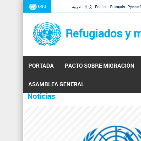
ONU
العربية
中文
English
Français
Русски
Refugiados y m
PORTADA
PACTO SOBRE MIGRACIÓN
Inicio
Se
ASAMBLEA GENERAL
encuentra
Noticias
La ONU responde a Guaidó que e
31 Ene 2019 -
usted
aquí
El Secretario General ha respondido a la carta enviada 
ha reiterado que la ONU está lista para hacerlo, pero nec