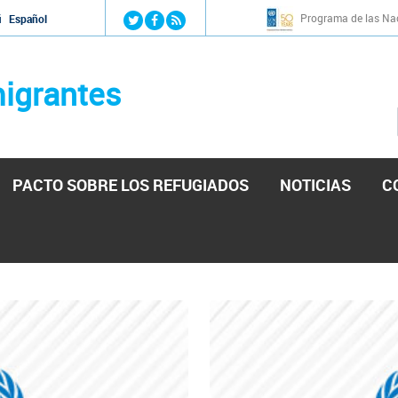
Jump to navigation
Programa de las Nac
й
Español
igrantes
PACTO SOBRE LOS REFUGIADOS
NOTICIAS
C
stá lista para reforzar la ayuda humanitaria en Venezu
por el presidente de la Asamblea Nacional de Venezuela solicitando a N
esita el consentimiento y la colaboración del Gobierno.