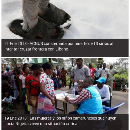
ú
pero necesita el consentimiento y la colaboración del Gobierno.
s
q
u
e
d
a
21 Ene 2018 -
ACNUR consternada por muerte de 13 sirios al
intentar cruzar frontera con Líbano
19 Ene 2018 -
Las mujeres y los niños cameruneses que huyen
hacia Nigeria viven una situación crítica