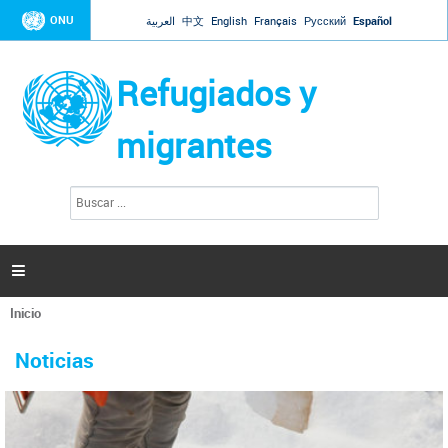
Jump to navigation
ONU
العربية
中文
English
Français
Русский
Español
Refugiados y
migrantes
B
F
u
o
s
r
c
a
m
r

u
l
Inicio
a
Se
r
La ONU responde a Guaidó que está lista para
31 Ene 2019 -
encuentra
i
Noticias
reforzar la ayuda humanitaria en Venezuela
usted
o
aquí
d
El Secretario General ha respondido a la carta enviada por el presidente de la
e
Asamblea Nacional de Venezuela solicitando a Naciones Unidas que aumente
b
la ayuda humanitaria. Guerres ha reiterado que la ONU está lista para hacerlo,