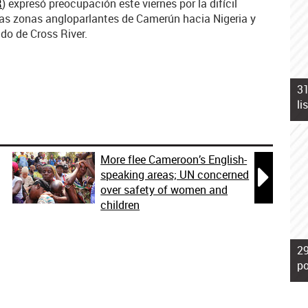
R
) expresó preocupación este viernes por la difícil
 las zonas angloparlantes de Camerún hacia Nigeria y
do de Cross River.
31
li
More flee Cameroon’s English-

speaking areas; UN concerned
over safety of women and
children
29
po