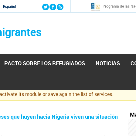
Jump to navigation
Programa de las Nac
й
Español
igrantes
PACTO SOBRE LOS REFUGIADOS
NOTICIAS
C
eactivate its module or save again the list of services.
Má
ses que huyen hacia Nigeria viven una situación