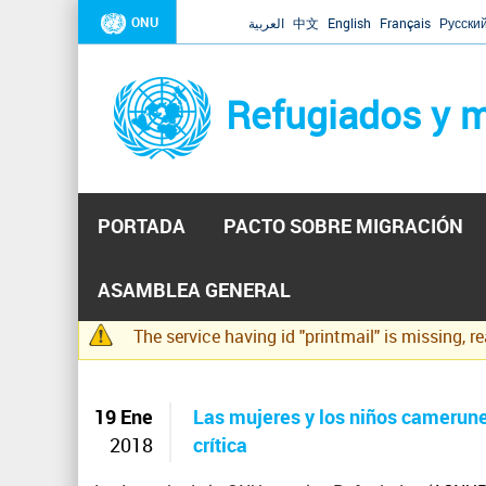
ONU
العربية
中文
English
Français
Русски
Refugiados y m
PORTADA
PACTO SOBRE MIGRACIÓN
Inicio
Se
ASAMBLEA GENERAL
encuentra
The service having id "printmail" is missing, r
usted
Mensaje
aquí
de
advertencia
19 Ene
Las mujeres y los niños camerune
2018
crítica