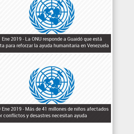
q
u
e
d
a
 Ene 2019 -
La ONU responde a Guaidó que está
sta para reforzar la ayuda humanitaria en Venezuela
 Ene 2019 -
Más de 41 millones de niños afectados
r conflictos y desastres necesitan ayuda