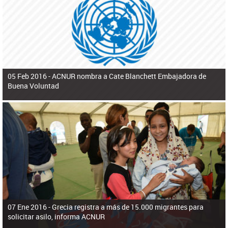
ú
pero necesita el consentimiento y la colaboración del Gobierno.
s
q
u
e
d
a
05 Feb 2016 -
ACNUR nombra a Cate Blanchett Embajadora de
Buena Voluntad
07 Ene 2016 -
Grecia registra a más de 15.000 migrantes para
solicitar asilo, informa ACNUR