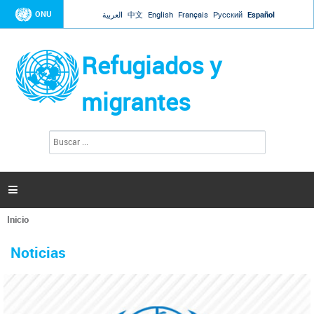
Jump to navigation
ONU
العربية
中文
English
Français
Русский
Español
Refugiados y
migrantes
B
F
u
o
s
r
c
a
m
r

u
l
Inicio
a
Se
r
La ONU responde a Guaidó que está lista para
31 Ene 2019 -
encuentra
i
Noticias
reforzar la ayuda humanitaria en Venezuela
usted
o
aquí
d
El Secretario General ha respondido a la carta enviada por el presidente de la
e
Asamblea Nacional de Venezuela solicitando a Naciones Unidas que aumente
b
la ayuda humanitaria. Guerres ha reiterado que la ONU está lista para hacerlo,