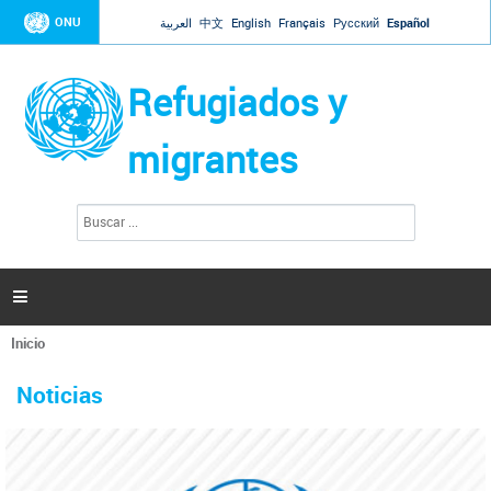
Jump to navigation
ONU
العربية
中文
English
Français
Русский
Español
Refugiados y
migrantes
B
F
u
o
s
r
c
a
m
r

u
l
Inicio
a
Se
r
La ONU responde a Guaidó que está lista para
31 Ene 2019 -
encuentra
i
Noticias
reforzar la ayuda humanitaria en Venezuela
usted
o
aquí
d
El Secretario General ha respondido a la carta enviada por el presidente de la
e
Asamblea Nacional de Venezuela solicitando a Naciones Unidas que aumente
b
la ayuda humanitaria. Guerres ha reiterado que la ONU está lista para hacerlo,