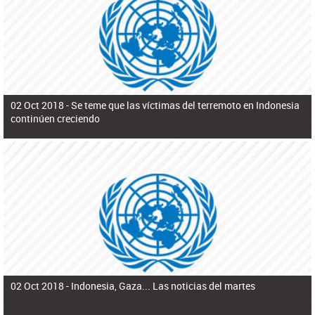
ú
pero necesita el consentimiento y la colaboración del Gobierno.
s
q
u
e
d
a
02 Oct 2018 -
Se teme que las víctimas del terremoto en Indonesia
continúen creciendo
02 Oct 2018 -
Indonesia, Gaza... Las noticias del martes