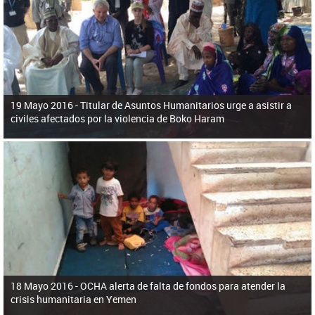
ú
pero necesita el consentimiento y la colaboración del Gobierno.
s
q
u
e
d
a
19 Mayo 2016 -
Titular de Asuntos Humanitarios urge a asistir a
civiles afectados por la violencia de Boko Haram
18 Mayo 2016 -
OCHA alerta de falta de fondos para atender la
crisis humanitaria en Yemen