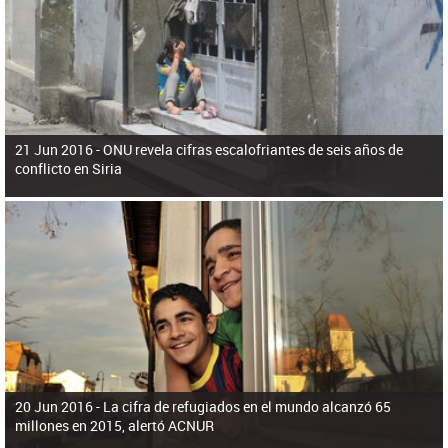
ú
pero necesita el consentimiento y la colaboración del Gobierno.
s
q
u
e
d
a
21 Jun 2016 -
ONU revela cifras escalofriantes de seis años de
conflicto en Siria
20 Jun 2016 -
La cifra de refugiados en el mundo alcanzó 65
millones en 2015, alertó ACNUR