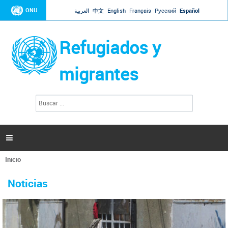
Jump to navigation
ONU
العربية
中文
English
Français
Русский
Español
Refugiados y
migrantes
B
F
u
o
s
r
c
a
m
r

u
l
Inicio
a
Se
r
La ONU responde a Guaidó que está lista para
31 Ene 2019 -
encuentra
i
Noticias
reforzar la ayuda humanitaria en Venezuela
usted
o
aquí
d
El Secretario General ha respondido a la carta enviada por el presidente de la
e
Asamblea Nacional de Venezuela solicitando a Naciones Unidas que aumente
b
la ayuda humanitaria. Guerres ha reiterado que la ONU está lista para hacerlo,